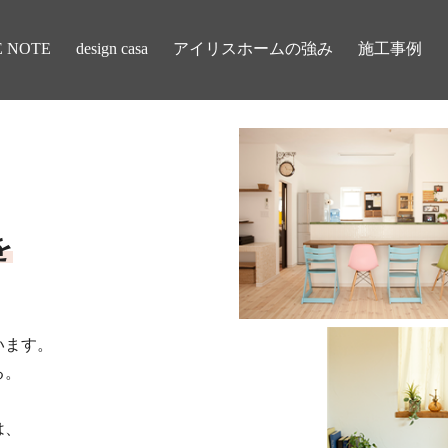
E NOTE
design casa
アイリスホームの強み
施工事例
を
います。
る。
は、