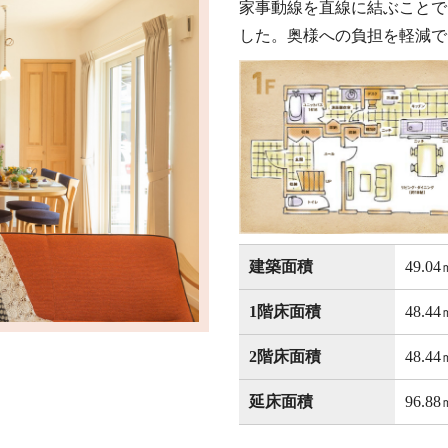
家事動線を直線に結ぶことで
した。奥様への負担を軽減で
建築面積
49.0
1階床面積
48.4
2階床面積
48.4
延床面積
96.8