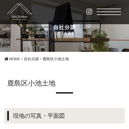
自社分譲
ESTATE
HOME
>
自社分譲
>
鹿島区小池土地
鹿島区小池土地
現地の写真・平面図