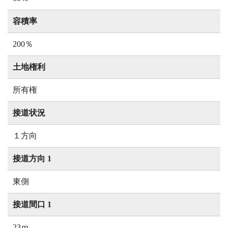
容積率
200％
土地権利
所有権
接道状況
１方向
接道方向 1
東側
接道間口 1
23ｍ