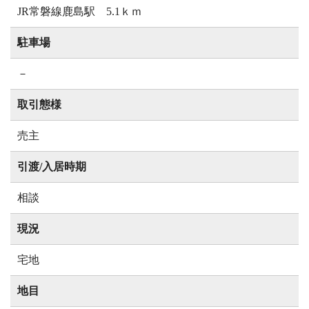
JR常磐線鹿島駅 5.1ｋｍ
駐車場
－
取引態様
売主
引渡/入居時期
相談
現況
宅地
地目