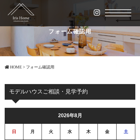
フォーム確認用
HOME
>
フォーム確認用
モデルハウスご相談・見学予約
2026年8月
日
月
火
水
木
金
土