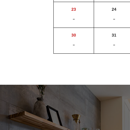
23
24
－
－
30
31
－
－