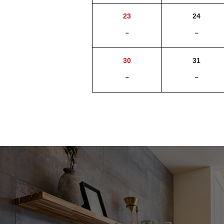
23
24
－
－
30
31
－
－