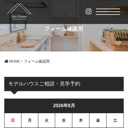
フォーム確認用
HOME
>
フォーム確認用
モデルハウスご相談・見学予約
2026年8月
日
月
火
水
木
金
土