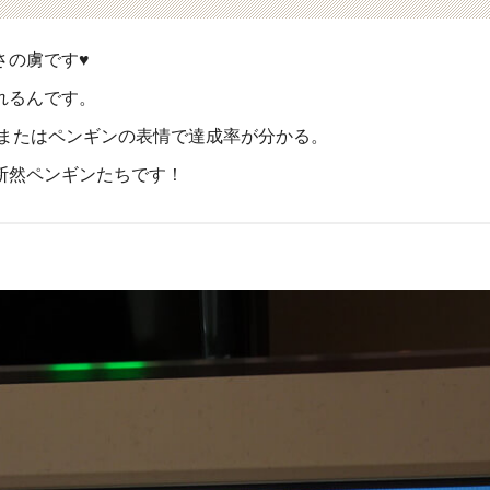
さの虜です♥
れるんです。
、またはペンギンの表情で達成率が分かる。
断然ペンギンたちです！