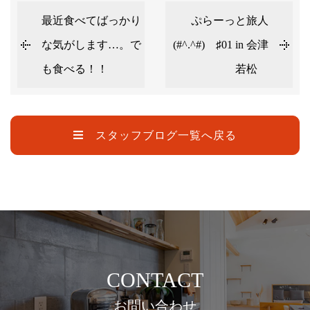
最近食べてばっかり
ぷらーっと旅人
な気がします…。で
(#^.^#) ♯01 in 会津
も食べる！！
若松
スタッフブログ一覧へ戻る
CONTACT
お問い合わせ