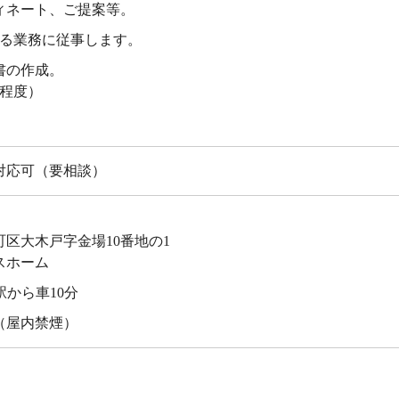
ィネート、ご提案等。
る業務に従事します。
書の作成。
件程度）
対応可（要相談）
区大木戸字金場10番地の1
スホーム
駅から車10分
（屋内禁煙）