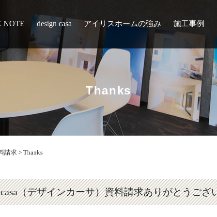
E NOTE
design casa
アイリスホームの強み
施工事例
Thanks
資料請求
>
Thanks
ign casa（デザインカーサ）資料請求ありがとうご