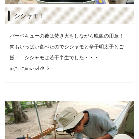
シシャモ！
バーベキューの後は焚き火をしながら晩飯の用意！
肉もいっぱい食べたのでシシャモと辛子明太子とご
飯！ シシャモは若干半生でした・・・
m(*- -*)mｽ･ｽｲﾏｾｰﾝ