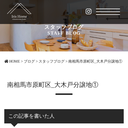
スタッフブログ
STAFF BLOG
HOME
>
ブログ
>
スタッフブログ
>
南相馬市原町区_大木戸分譲地①
南相馬市原町区_大木戸分譲地①
この記事を書いた人