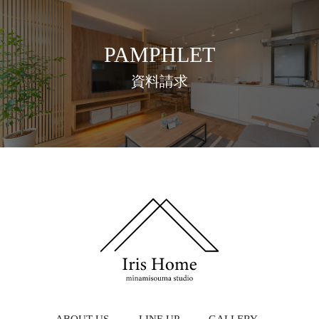
PAMPHLET
資料請求
ABOUT US
LINE UP
GALLERY