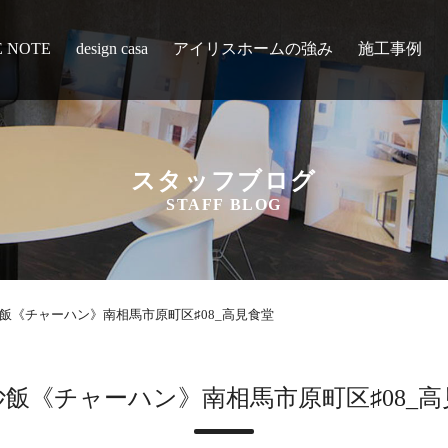
E NOTE
design casa
アイリスホームの強み
施工事例
スタッフブログ
STAFF BLOG
飯《チャーハン》南相馬市原町区♯08_高見食堂
炒飯《チャーハン》南相馬市原町区♯08_高