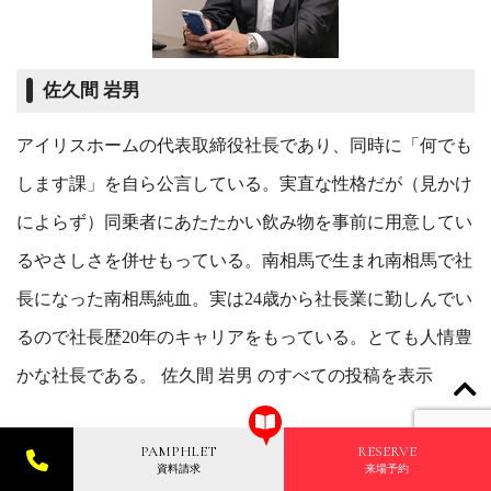
佐久間 岩男
アイリスホームの代表取締役社長であり、同時に「何でも
します課」を自ら公言している。実直な性格だが（見かけ
によらず）同乗者にあたたかい飲み物を事前に用意してい
るやさしさを併せもっている。南相馬で生まれ南相馬で社
長になった南相馬純血。実は24歳から社長業に勤しんでい
るので社長歴20年のキャリアをもっている。とても人情豊
かな社長である。
佐久間 岩男 のすべての投稿を表示
PAMPHLET
RESERVE
資料請求
来場予約
Life & Select NEWS
Life & Select NEWS