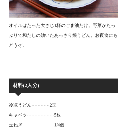
オイルはたった大さじ1杯のごま油だけ。野菜がたっ
ぷりで和だしの効いたあっさり焼うどん。お夜食にも
どうぞ。
材料(2人分)
冷凍うどん⋯⋯⋯⋯2玉
キャベツ⋯⋯⋯⋯⋯⋯5枚
玉ねぎ⋯⋯⋯⋯⋯⋯⋯1/4個