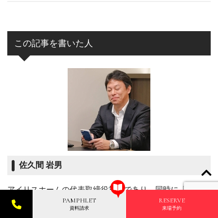
この記事を書いた人
佐久間 岩男
アイリスホームの代表取締役社長であり、同時に「何でも
PAMPHLET
RESERVE
します課」を自ら公言している。実直な性格だが（見かけ
資料請求
来場予約