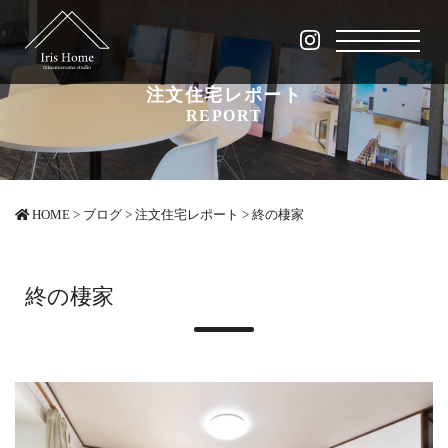
注文住宅レポート
REPORT
HOME
>
ブログ
>
注文住宅レポート
>
終の棲家
終の棲家