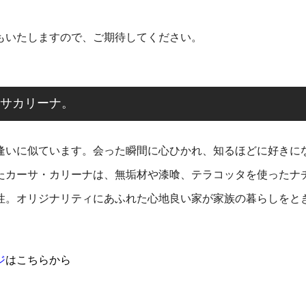
もいたしますので、ご期待してください。
サカリーナ。
逢いに似ています。
会った瞬間に心ひかれ、知るほどに好きに
たカーサ・カリーナは、
無垢材や漆喰、テラコッタを使ったナ
性。
オリジナリティにあふれた心地良い家が
家族の暮らしをと
ジ
はこちらから