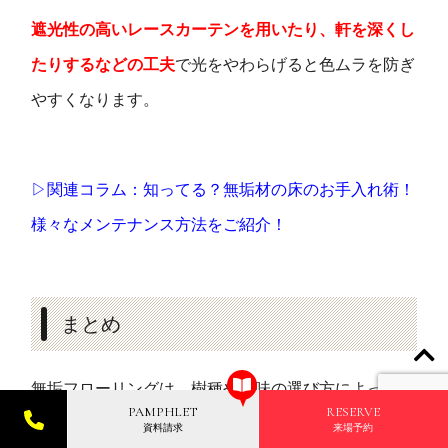
遮光性の高いレースカーテンを用いたり、軒を深くし
たりするなどの工夫
で光をやわらげると色ムラを防ぎ
やすくなります。
▷関連コラム：知ってる？無垢材の床のお手入れ術！
様々なメンテナンス方法をご紹介！
まとめ
無垢フローリングは、樹種や色味の選び方によって住
PAMPHLET
RESERVE
まいの印象を大きく変えてくれます。
資料請求
来場予約