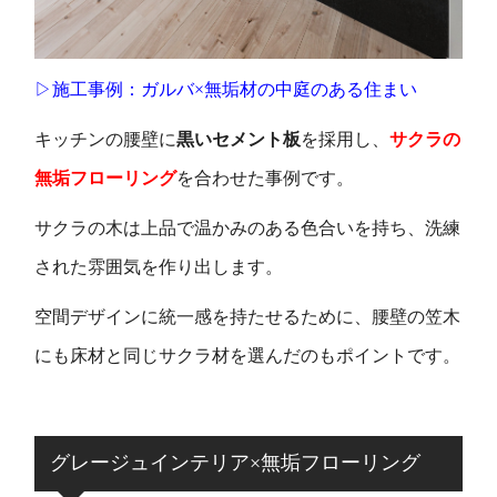
▷施工事例：ガルバ×無垢材の中庭のある住まい
キッチンの腰壁に
黒いセメント板
を採用し、
サクラの
無垢フローリング
を合わせた事例です。
サクラの木は上品で温かみのある色合いを持ち、洗練
された雰囲気を作り出します。
空間デザインに統一感を持たせるために、腰壁の笠木
にも床材と同じサクラ材を選んだのもポイントです。
グレージュインテリア×無垢フローリング